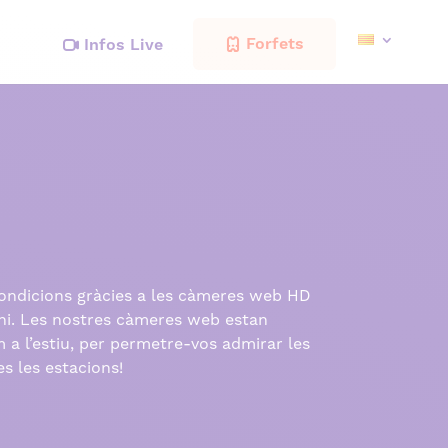
Forfets
Infos Live
condicions gràcies a les càmeres web HD
ini. Les nostres càmeres web estan
m a l’estiu, per permetre-vos admirar les
s les estacions!