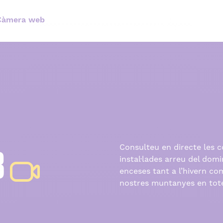
Càmera web
B
Consulteu en directe les 
instal·lades arreu del dom
enceses tant a l’hivern co
nostres muntanyes en tote