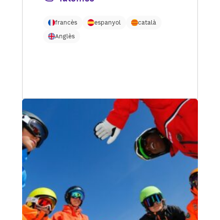
francès
espanyol
català
Anglès