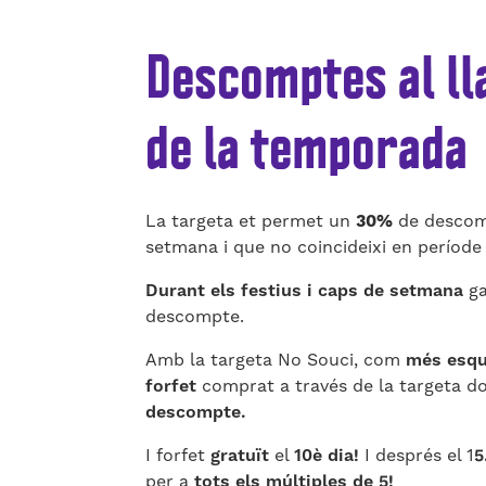
Descomptes al ll
de la temporada
La targeta et permet un
30%
de descomp
setmana i que no coincideixi en període
Durant els festius i caps de setmana
ga
descompte.
Amb la targeta No Souci, com
més esqu
forfet
comprat a través de la targeta d
descompte.
I forfet
gratuït
el
10è dia!
I després el 1
5
per a
tots els múltiples de 5!