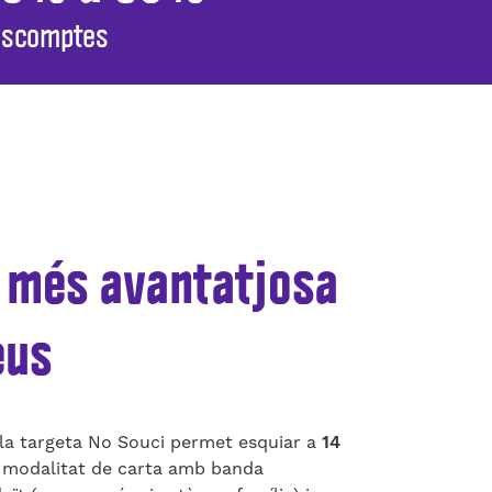
escomptes
 més avantatjosa
eus
 la targeta No Souci permet esquiar a
14
modalitat de carta amb banda