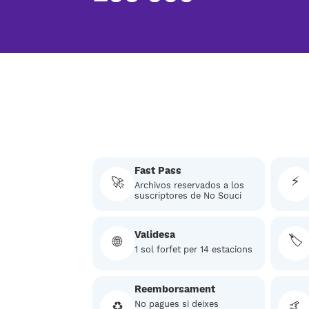
Fast Pass
⚡
🚀
Archivos reservados a los
suscriptores de No Souci
Validesa
🏷️
🌐
1 sol forfet per 14 estacions
Reemborsament
♻️
No pagues si deixes
🤙