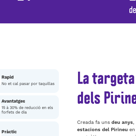
d
La targeta
Rapid
No et cal pasar por taquillas
dels Pirin
Avantatges
15 à 30% de reducció en els
forfets de dia
Creada fa uns
deu anys
,
estacions del Pirineu
en 
Pràctic