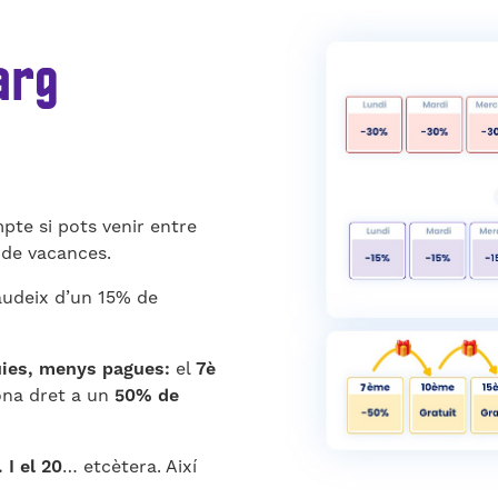
arg
te si pots venir entre
 de vacances.
udeix d’un 15% de
ies, menys pagues:
el
7è
ona dret a un
50% de
. I el 20
… etcètera. Així