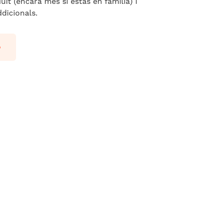
ït (encara més si estàs en família) i
dicionals.
o