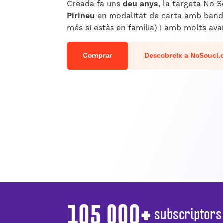
Creada fa uns
deu anys
, la targeta No 
Pirineu
en modalitat de carta amb banda
més si estàs en família) i amb molts ava
Comprar
Descobreix a NoSouci
105 000+
subscriptors