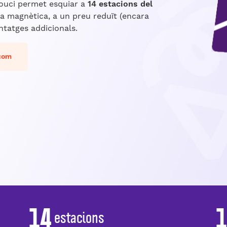
Souci permet esquiar a
14 estacions del
 magnètica, a un preu reduït (encara
ntatges addicionals.
.com
14
estacions