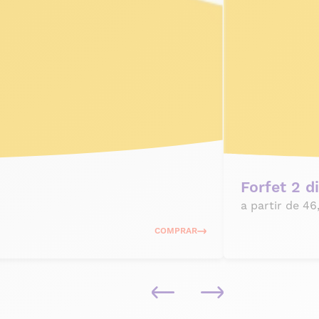
Forfet 2 d
a partir de 4
COMPRAR