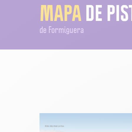
MAPA
DE PIS
de Formiguera