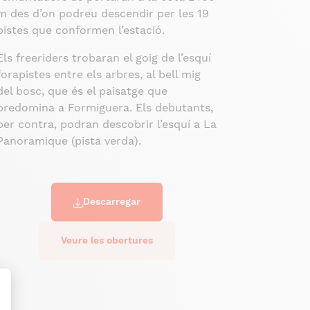
m des d’on podreu descendir per les 19
pistes que conformen l’estació.
Els freeriders trobaran el goig de l’esquí
forapistes entre els arbres, al bell mig
del bosc, que és el paisatge que
predomina a Formiguera. Els debutants,
per contra, podran descobrir l’esquí a La
Panoramique (pista verda).
Descarregar
Veure les obertures