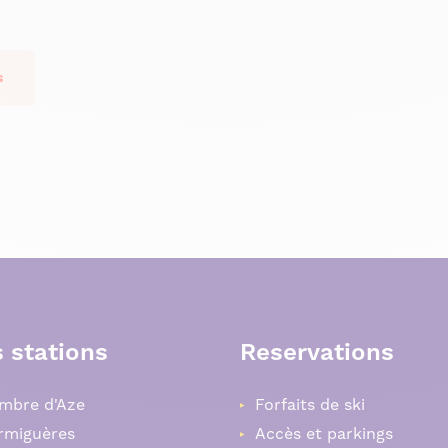
s
 stations
Reservations
mbre d'Aze
Forfaits de ski
rmiguères
Accès et parkings