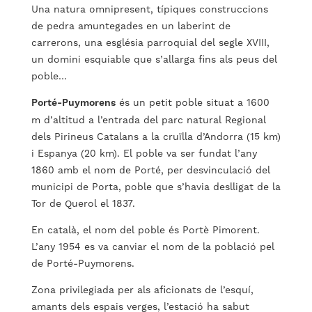
Una natura omnipresent, típiques construccions
de pedra amuntegades en un laberint de
carrerons, una església parroquial del segle XVIII,
un domini esquiable que s’allarga fins als peus del
poble…
Porté-Puymorens
és un petit poble situat a 1600
m d’altitud a l’entrada del parc natural Regional
dels Pirineus Catalans a la cruïlla d’Andorra (15 km)
i Espanya (20 km). El poble va ser fundat l’any
1860 amb el nom de Porté, per desvinculació del
municipi de Porta, poble que s’havia deslligat de la
Tor de Querol el 1837.
En català, el nom del poble és Portè Pimorent.
L’any 1954 es va canviar el nom de la població pel
de Porté-Puymorens.
Zona privilegiada per als aficionats de l’esquí,
amants dels espais verges, l’estació ha sabut