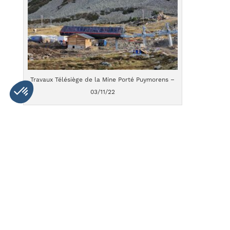
Travaux Télésiège de la Mine Porté Puymorens –
03/11/22
Porté Puymorens :
– Nouveau télésiège débrayable 6 places de la
Mine, avec une arrivée au sommet du Baladra
– Ouverture de pistes noires, rouges et verte
supplémentaires
– Billetterie main libre
– Ouverture d’un nouveau point de restauration
rapide sur les pistes