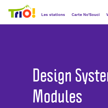
Les stations
Carte No’Souci
Design Syste
Modules