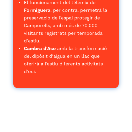
El funcionament del télémix de
Formiguera
, per contra, permetrà la
preservació de l’espai protegir de
Camporells, amb més de 70.000
visitants registrats per temporada
d'estiu.
Cambra d'Ase
amb la transformació
del dipòsit d'aigua en un llac que
oferirà a l’estiu diferents activitats
d'oci.