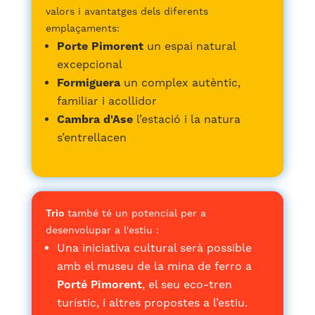
valors i avantatges dels diferents
emplaçaments:
Porte Pimorent
un espai natural
excepcional
Formiguera
un complex autèntic,
familiar i acollidor
Cambra d'Ase
l’estació i la natura
s’entrellacen
Trio
també té un potencial per a
desenvolupar a l'estiu :
Una iniciativa cultural serà possible
amb el museu de la mina de ferro a
Porté Pimorent
, el seu eco-tren
turístic, i altres propostes a l’estiu.