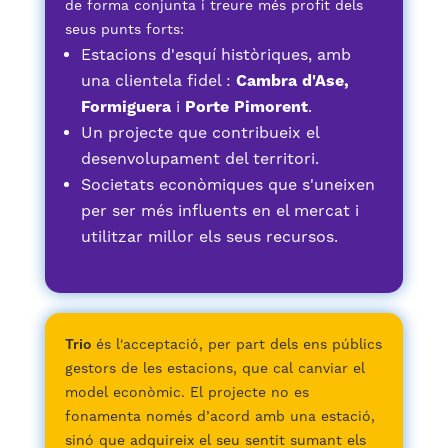
de forma conjunta i treure més profit dels
seus punts forts:
Estacions d'esquí històriques, amb
una clientela fidel :
Cambra d'Ase,
Formiguera
i
Porte Pimorent
.
Un projecte que contribueix el
desenvolupament del territori.
Societats econòmiques que s'uneixen
per ser més influents en el mercat i
utilitzar millor els seus recursos.
Trio
és l'acceptació, per part dels ens públics
gestors de les estacions, que cal canviar el
model econòmic. El projecte no es
fonamenta només d’acord amb una estació,
sinó que adquireix el seu sentit sumant els