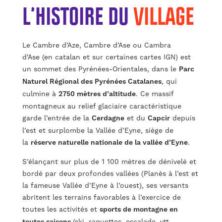
L’HISTOIRE DU
VILLAGE
Le Cambre d’Aze, Cambre d’Ase ou Cambra
d’Ase (en catalan et sur certaines cartes IGN) est
un sommet des Pyrénées-Orientales, dans le
Parc
Naturel Régional des Pyrénées Catalanes
, qui
culmine à
2750 mètres d’altitude
. Ce massif
montagneux au relief glaciaire caractéristique
garde l’entrée de la
Cerdagne
et du
Capcir
depuis
l’est et surplombe la Vallée d’Eyne, siège de
la
réserve naturelle nationale de la vallée d’Eyne
.
S’élançant sur plus de 1 100 mètres de dénivelé et
bordé par deux profondes vallées (Planès à l’est et
la fameuse Vallée d’Eyne à l’ouest), ses versants
abritent les terrains favorables à l’exercice de
toutes les activités et
sports de montagne en
toutes saisons
(ski, raquettes, escalade, vtt,