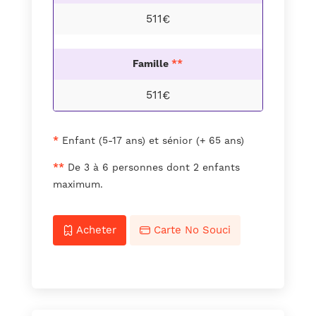
511€
Famille
**
511€
*
Enfant (5-17 ans) et sénior (+ 65 ans)
**
De 3 à 6 personnes dont 2 enfants
maximum.
Acheter
Carte No Souci