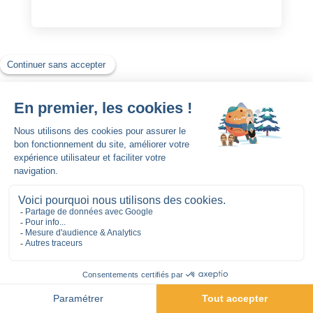
Forfaits
spéciaux
Chéquier Noël
Chéquier Ski Noël 10 journées ski
Tarif unique
355€