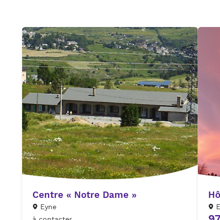
Centre « Notre Dame »
Hô
Eyne
E
9
à contacter