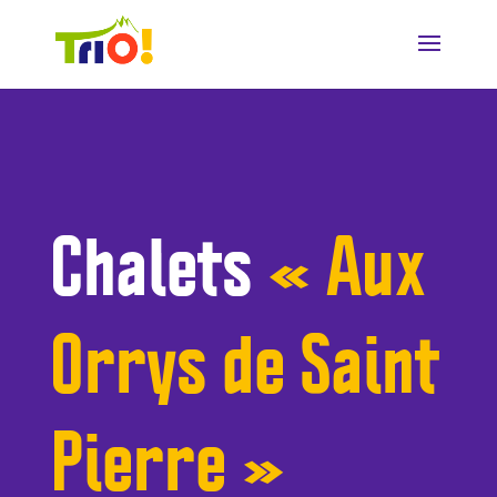
Chalets
« Aux
Orrys de Saint
Pierre »