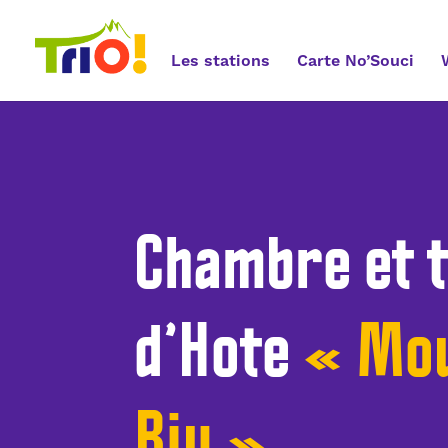
Les stations
Carte No’Souci
Chambre et t
d’Hote
« Mou
Riu »