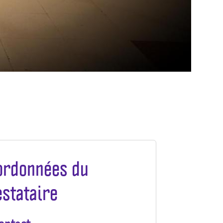
ordonnées du
estataire