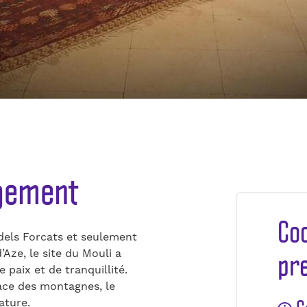
ogement
Co
 dels Forcats et seulement
pr
Aze, le site du Mouli a
paix et de tranquillité.
face des montagnes, le
ature.