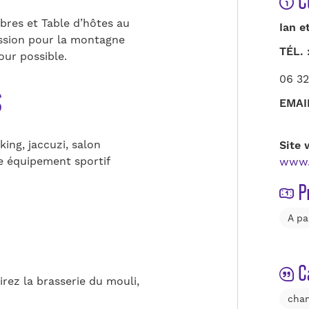
C
res et Table d’hôtes au
Ian e
ssion pour la montagne
TÉL. 
our possible.
06 32
s
EMAI
king, jaccuzi, salon
Site 
 équipement sportif
www.
P
A pa
C
irez la brasserie du mouli,
cham