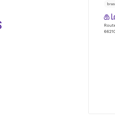
bras
Lo
s
Route
66210