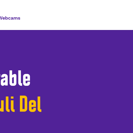
Webcams
able
li Del