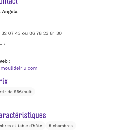
ontact
t Angela
:
 32 07 43 ou 06 78 23 81 30
L :
web :
moulidelriu.com
rix
rtir de 95€/nuit
aractéristiques
bres et table d'hôte
5 chambres