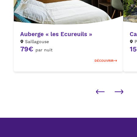
Auberge « les Ecureuils »
Ca
Saillagouse
P
79€
1
par nuit
DÉCOUVRIR