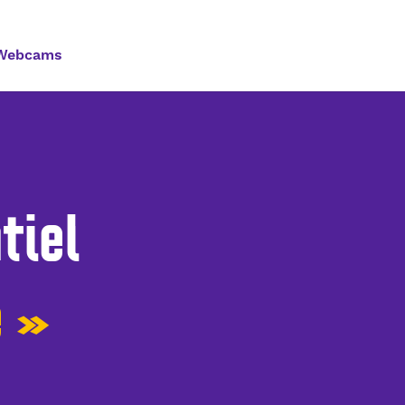
Webcams
tiel
e »