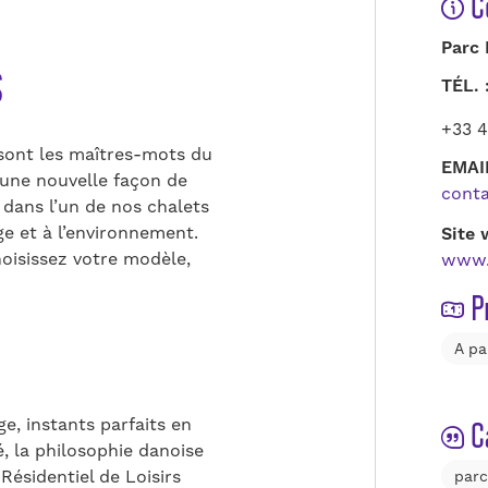
C
Parc 
s
TÉL. 
+33 4
 sont les maîtres-mots du
EMAI
 une nouvelle façon de
cont
 dans l’un de nos chalets
ge et à l’environnement.
Site 
oisissez votre modèle,
www.
P
A pa
C
, instants parfaits en
é, la philosophie danoise
Résidentiel de Loisirs
parc