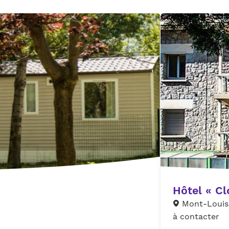
Hôtel « Cl
Mont-Louis
à contacter