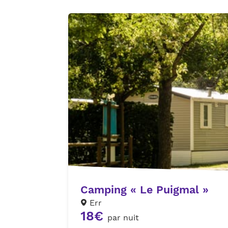
Camping « Le Puigmal »
Err
18€
par nuit