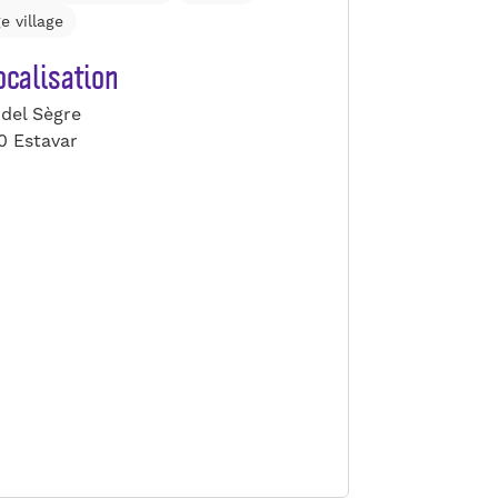
e village
calisation
del Sègre
0 Estavar