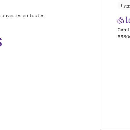
hygg
couvertes en toutes
Lo
Cami 
s
6680