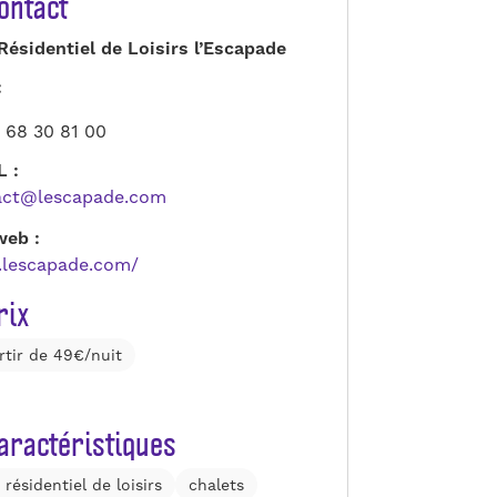
ontact
Résidentiel de Loisirs l’Escapade
:
 68 30 81 00
L :
act@lescapade.com
web :
lescapade.com/
rix
rtir de 49€/nuit
aractéristiques
 résidentiel de loisirs
chalets