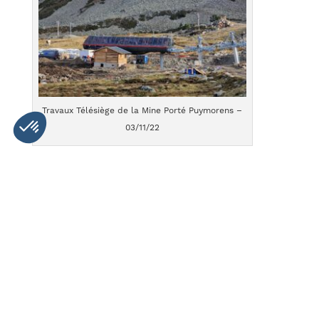
Travaux Télésiège de la Mine Porté Puymorens –
03/11/22
Porté Puymorens :
– Nouveau télésiège débrayable 6 places de la
Mine, avec une arrivée au sommet du Baladra
– Ouverture de pistes noires, rouges et verte
supplémentaires
– Billetterie main libre
– Ouverture d’un nouveau point de restauration
rapide sur les pistes