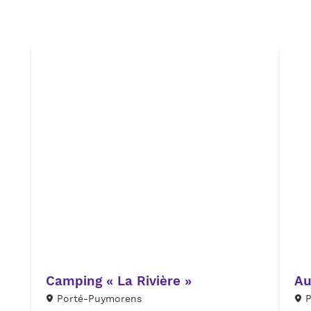
Camping « La Rivière »
Au
Porté-Puymorens
P