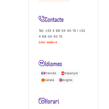
Contacte
Tél:
+33 4 68 04 40 15 | +33
4 68 04 40 15
Lloc web
Idiomes
Francès
Espanyol
Català
Anglès
Horari